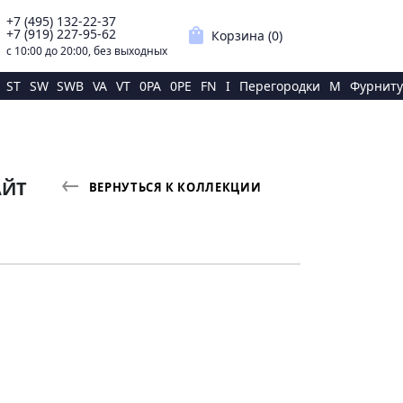
+7 (495) 132-22-37
p
shopping_bag
+7 (919) 227-95-62
Корзина (
0
)
с 10:00 до 20:00, без выходных
ST
SW
SWB
VA
VT
0PA
0PE
FN
I
Перегородки
M
Фурниту
АЙТ
ВЕРНУТЬСЯ К КОЛЛЕКЦИИ