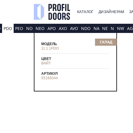
КАТАЛОГ
ДИЗАЙНЕРАМ
З
O
PDO
PEO
NO
NEO
APO
AXO
AVO
NDO
NA
NE
N
NW
AG
СКЛАД
МОДЕЛЬ
11.1.1PDO
ЦВЕТ
ВАЙТ
АРТИКУЛ
55185044