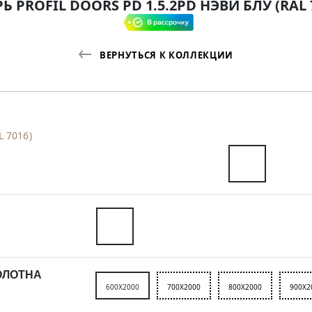
Ь PROFIL DOORS PD 1.5.2PD НЭВИ БЛУ (RAL 
ВЕРНУТЬСЯ К КОЛЛЕКЦИИ
L 7016)
ОЛОТНА
600X2000
700X2000
800X2000
900X2