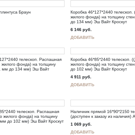
плинтуса Браун
Коробка 46*127*2440 телескоп. 
жилого фонда) на толщину стен
до 134 мм) Эш Вайт Кроскут
6 146
руб.
ДОБАВИТЬ
127*2440 телескоп. Распашная
Коробка 46*85*2440 телескоп. (
о жилого фонда) на толщину
жилого фонда) на толщину стен
1 мм до 134 мм) Эш Вайт
до 102 мм) Эш Вайт Кроскут
4 911
руб.
ДОБАВИТЬ
85*2440 телескоп. Распашная
Наличник прямой 16*90*2150 те
го жилого фонда) на толщину
(доступен к заказу из наличия) 
 мм до 102 мм) Эш Вайт Кроскут
1 069
руб.
ДОБАВИТЬ