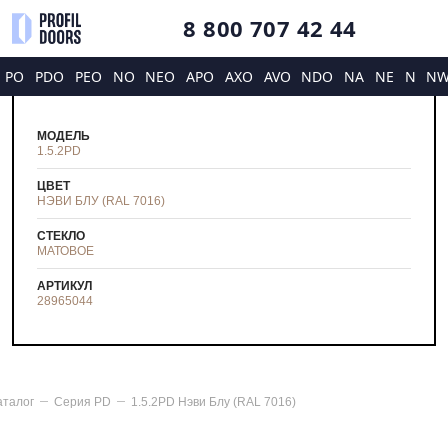
8 800 707 42 44
PO
PDO
PEO
NO
NEO
APO
AXO
AVO
NDO
NA
NE
N
N
МОДЕЛЬ
1.5.2PD
ЦВЕТ
НЭВИ БЛУ (RAL 7016)
СТЕКЛО
МАТОВОЕ
АРТИКУЛ
28965044
аталог
Серия
PD
1.5.2PD Нэви Блу (RAL 7016)