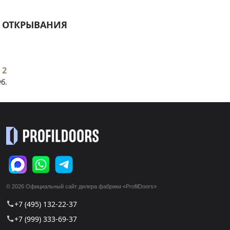
 ОТКРЫВАНИЯ
 2
уб.
© 2026 Официальный сайт дилера фабрики «ProfilDoors»
+7 (495) 132-22-37
call
+7 (999) 333-69-37
call