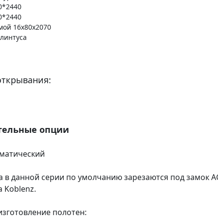
0*2440
0*2440
мой 16х80х2070
плинтуса
открывания:
тельные опции
оматический
а в данной серии по умолчанию зарезаются под замок A
a Koblenz.
зготовление полотен: