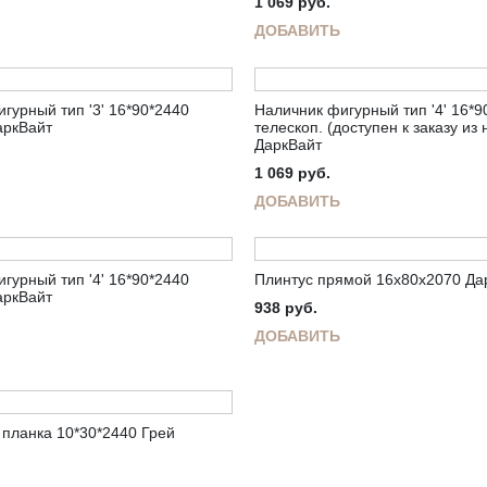
1 069
руб.
ДОБАВИТЬ
гурный тип '3' 16*90*2440
Наличник фигурный тип '4' 16*9
аркВайт
телескоп. (доступен к заказу из
ДаркВайт
1 069
руб.
ДОБАВИТЬ
гурный тип '4' 16*90*2440
Плинтус прямой 16х80х2070 Да
аркВайт
938
руб.
ДОБАВИТЬ
планка 10*30*2440 Грей