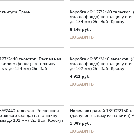
плинтуса Браун
Коробка 46*127*2440 телескоп. 
жилого фонда) на толщину стен
до 134 мм) Эш Вайт Кроскут
6 146
руб.
ДОБАВИТЬ
127*2440 телескоп. Распашная
Коробка 46*85*2440 телескоп. (
о жилого фонда) на толщину
жилого фонда) на толщину стен
1 мм до 134 мм) Эш Вайт
до 102 мм) Эш Вайт Кроскут
4 911
руб.
ДОБАВИТЬ
85*2440 телескоп. Распашная
Наличник прямой 16*90*2150 те
го жилого фонда) на толщину
(доступен к заказу из наличия) 
 мм до 102 мм) Эш Вайт Кроскут
1 069
руб.
ДОБАВИТЬ