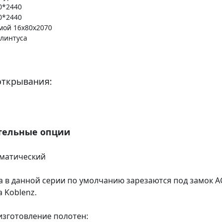
0*2440
0*2440
мой 16х80х2070
плинтуса
открывания:
тельные опции
оматический
а в данной серии по умолчанию зарезаются под замок A
a Koblenz.
зготовление полотен: