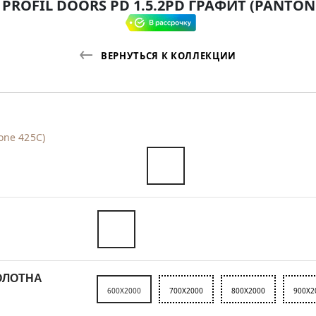
 PROFIL DOORS PD 1.5.2PD ГРАФИТ (PANTONE
ВЕРНУТЬСЯ К КОЛЛЕКЦИИ
one 425С)
ОЛОТНА
600X2000
700X2000
800X2000
900X2