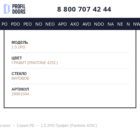
8 800 707 42 44
PO
PDO
PEO
NO
NEO
APO
AXO
AVO
NDO
NA
NE
N
N
МОДЕЛЬ
1.5.2PD
ЦВЕТ
ГРАФИТ (PANTONE 425С)
СТЕКЛО
МАТОВОЕ
АРТИКУЛ
28961044
аталог
Серия
PD
1.5.2PD Графит (Pantone 425С)