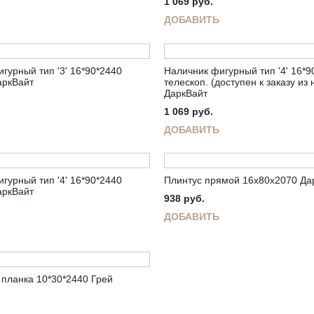
1 069
руб.
ДОБАВИТЬ
гурный тип '3' 16*90*2440
Наличник фигурный тип '4' 16*9
аркВайт
телескоп. (доступен к заказу из
ДаркВайт
1 069
руб.
ДОБАВИТЬ
гурный тип '4' 16*90*2440
Плинтус прямой 16х80х2070 Да
аркВайт
938
руб.
ДОБАВИТЬ
планка 10*30*2440 Грей