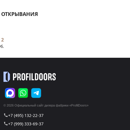
 ОТКРЫВАНИЯ
 2
уб.
© 2026 Официальный сайт дилера фабрики «ProfilDoors»
+7 (495) 132-22-37
call
+7 (999) 333-69-37
call