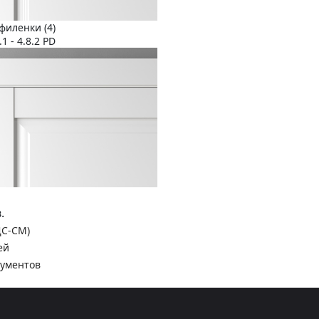
филенки (4)
1 - 4.8.2 PD
.
ДС-СМ)
ей
кументов