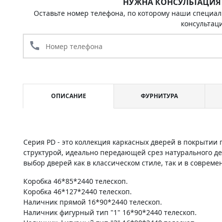
НУЖНА КОНСУЛЬТАЦИЯ
Оставьте номер телефона, по которому наши специал
консультац
call
ОПИСАНИЕ
ФУРНИТУРА
Серия PD - это коллекция каркасных дверей в покрыти
структурой, идеально передающей срез натурального д
выбор дверей как в классическом стиле, так и в соврем
Коробка 46*85*2440 телескоп.
Коробка 46*127*2440 телескоп.
Наличник прямой 16*90*2440 телескоп.
Наличник фигурный тип "1" 16*90*2440 телескоп.