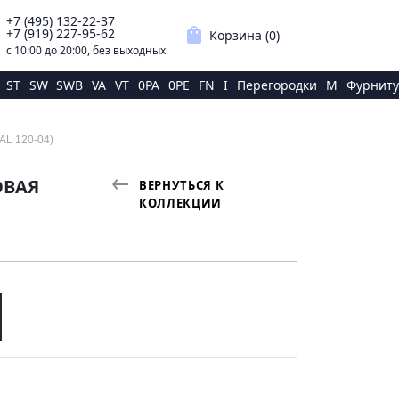
+7 (495) 132-22-37
p
shopping_bag
+7 (919) 227-95-62
Корзина (
0
)
с 10:00 до 20:00, без выходных
ST
SW
SWB
VA
VT
0PA
0PE
FN
I
Перегородки
M
Фурниту
AL 120-04)
ОВАЯ
ВЕРНУТЬСЯ К
КОЛЛЕКЦИИ