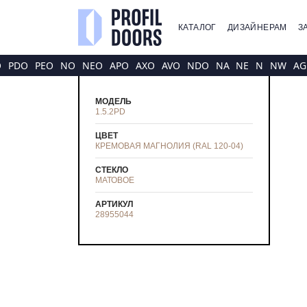
КАТАЛОГ
ДИЗАЙНЕРАМ
З
O
PDO
PEO
NO
NEO
APO
AXO
AVO
NDO
NA
NE
N
NW
AG
МОДЕЛЬ
1.5.2PD
ЦВЕТ
КРЕМОВАЯ МАГНОЛИЯ (RAL 120-04)
СТЕКЛО
МАТОВОЕ
АРТИКУЛ
28955044