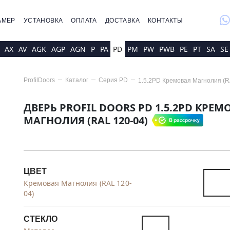
whatsap
АМЕР
УСТАНОВКА
ОПЛАТА
ДОСТАВКА
КОНТАКТЫ
AX
AV
AGK
AGP
AGN
P
PA
PD
PM
PW
PWB
PE
PT
SA
SE
ProfilDoors
Каталог
Серия
PD
1.5.2PD Кремовая Магнолия (R
ДВЕРЬ PROFIL DOORS PD 1.5.2PD КРЕМ
МАГНОЛИЯ (RAL 120-04)
ЦВЕТ
Кремовая Магнолия (RAL 120-
04)
СТЕКЛО