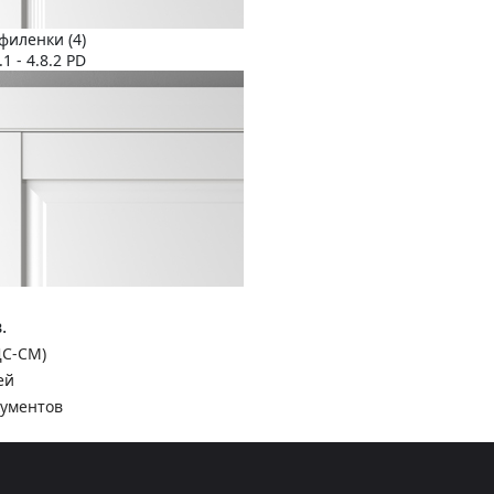
филенки (4)
1 - 4.8.2 PD
.
ДС-СМ)
ей
кументов