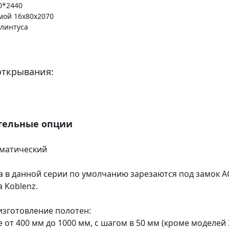
0*2440
мой 16х80х2070
плинтуса
открывания:
тельные опции
оматический
а в данной серии по умолчанию зарезаются под замок A
a Koblenz.
зготовление полотен:
 от 400 мм до 1000 мм, с шагом в 50 мм (кроме моделей 3.