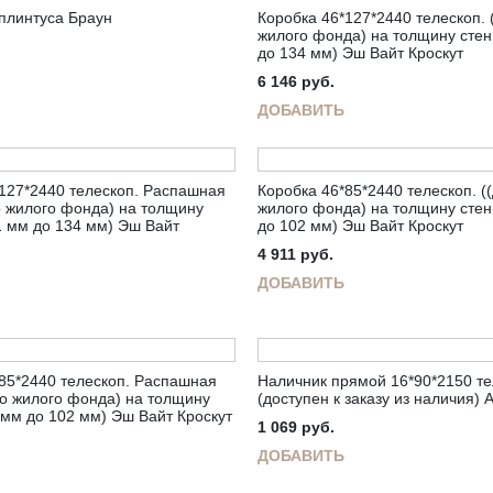
плинтуса Браун
Коробка 46*127*2440 телескоп. 
жилого фонда) на толщину стен
до 134 мм) Эш Вайт Кроскут
6 146
руб.
ДОБАВИТЬ
127*2440 телескоп. Распашная
Коробка 46*85*2440 телескоп. (
о жилого фонда) на толщину
жилого фонда) на толщину стен
1 мм до 134 мм) Эш Вайт
до 102 мм) Эш Вайт Кроскут
4 911
руб.
ДОБАВИТЬ
85*2440 телескоп. Распашная
Наличник прямой 16*90*2150 те
го жилого фонда) на толщину
(доступен к заказу из наличия) 
 мм до 102 мм) Эш Вайт Кроскут
1 069
руб.
ДОБАВИТЬ