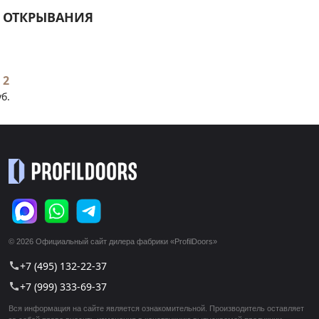
 ОТКРЫВАНИЯ
 2
уб.
© 2026 Официальный сайт дилера фабрики «ProfilDoors»
+7 (495) 132-22-37
call
+7 (999) 333-69-37
call
Вся информация на сайте является ознакомительной. Производитель оставляет