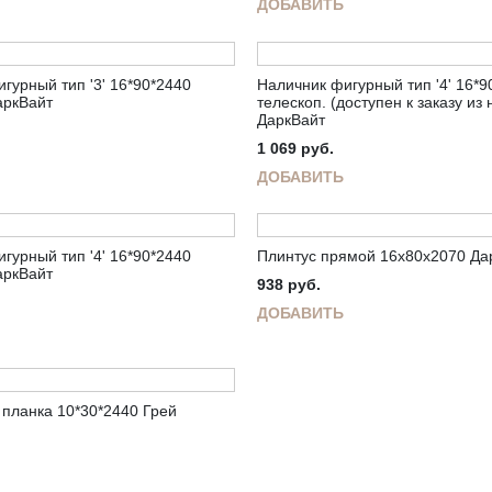
ДОБАВИТЬ
гурный тип '3' 16*90*2440
Наличник фигурный тип '4' 16*9
аркВайт
телескоп. (доступен к заказу из
ДаркВайт
1 069
руб.
ДОБАВИТЬ
гурный тип '4' 16*90*2440
Плинтус прямой 16х80х2070 Да
аркВайт
938
руб.
ДОБАВИТЬ
планка 10*30*2440 Грей