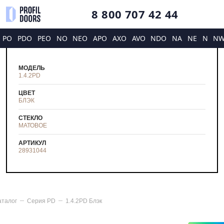
8 800 707 42 44
PO
PDO
PEO
NO
NEO
APO
AXO
AVO
NDO
NA
NE
N
N
МОДЕЛЬ
1.4.2PD
ЦВЕТ
БЛЭК
СТЕКЛО
МАТОВОЕ
АРТИКУЛ
28931044
аталог
Серия
PD
1.4.2PD Блэк