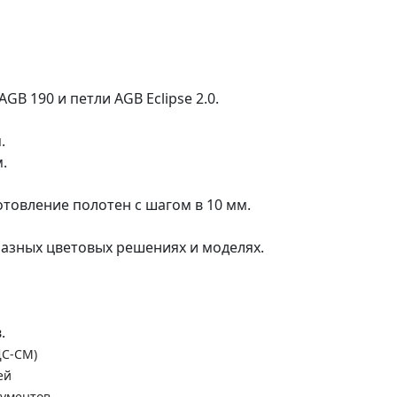
B 190 и петли AGB Eclipse 2.0.
.
.
готовление полотен с шагом в 10 мм.
разных цветовых решениях и моделях.
.
ДС-СМ)
ей
кументов