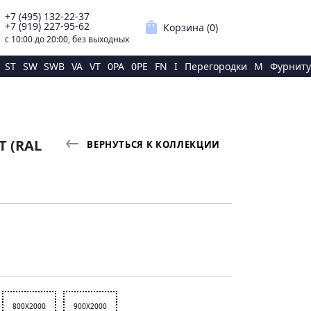
+7 (495) 132-22-37
p
shopping_bag
+7 (919) 227-95-62
Корзина (
0
)
с 10:00 до 20:00, без выходных
ST
SW
SWB
VA
VT
0PA
0PE
FN
I
Перегородки
M
Фурниту
Т (RAL
ВЕРНУТЬСЯ К КОЛЛЕКЦИИ
800X2000
900X2000