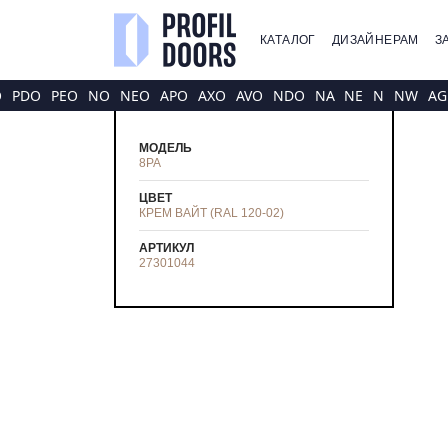
КАТАЛОГ
ДИЗАЙНЕРАМ
З
O
PDO
PEO
NO
NEO
APO
AXO
AVO
NDO
NA
NE
N
NW
AG
МОДЕЛЬ
8PA
ЦВЕТ
КРЕМ ВАЙТ (RAL 120-02)
АРТИКУЛ
27301044