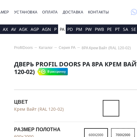
whatsap
АМЕР
УСТАНОВКА
ОПЛАТА
ДОСТАВКА
КОНТАКТЫ
AX
AV
AGK
AGP
AGN
P
PA
PD
PM
PW
PWB
PE
PT
SA
SE
ProfilDoors
Каталог
Серия
PA
8PA Крем Вайт (RAL 120-02)
ДВЕРЬ PROFIL DOORS PA 8PA КРЕМ ВАЙ
120-02)
ЦВЕТ
Крем Вайт (RAL 120-02)
РАЗМЕР ПОЛОТНА
600X2000
700X2000
600x2000