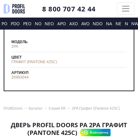
8 800 707 42 44
PO
PDO
PEO
NO
NEO
APO
AXO
AVO
NDO
NA
NE
N
N
МОДЕЛЬ
2PA
ЦВЕТ
ГРАФИТ (PANTONE 425С)
АРТИКУЛ
26993044
ProfilDoors
Каталог
Серия
PA
2PA Графит (Pantone 425С)
ДВЕРЬ PROFIL DOORS PA 2PA ГРАФИТ
(PANTONE 425С)