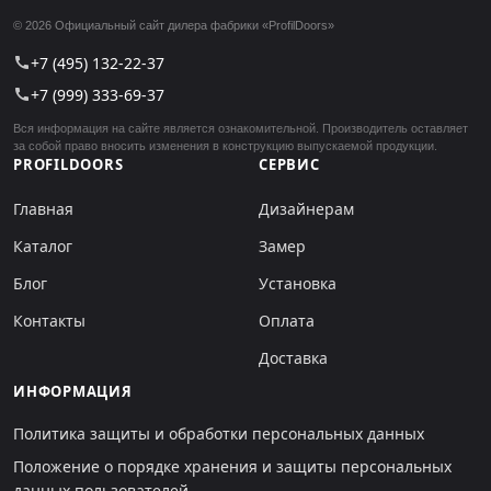
© 2026 Официальный сайт дилера фабрики «ProfilDoors»
+7 (495) 132-22-37
call
+7 (999) 333-69-37
call
Вся информация на сайте является ознакомительной. Производитель оставляет
за собой право вносить изменения в конструкцию выпускаемой продукции.
PROFILDOORS
СЕРВИС
Главная
Дизайнерам
Каталог
Замер
Блог
Установка
Контакты
Оплата
Доставка
ИНФОРМАЦИЯ
Политика защиты и обработки персональных данных
Положение о порядке хранения и защиты персональных
данных пользователей