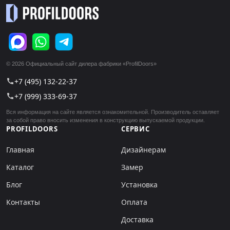
© 2026 Официальный сайт дилера фабрики «ProfilDoors»
+7 (495) 132-22-37
call
+7 (999) 333-69-37
call
Вся информация на сайте является ознакомительной. Производитель оставляет
за собой право вносить изменения в конструкцию выпускаемой продукции.
PROFILDOORS
СЕРВИС
Главная
Дизайнерам
Каталог
Замер
Блог
Установка
Контакты
Оплата
Доставка