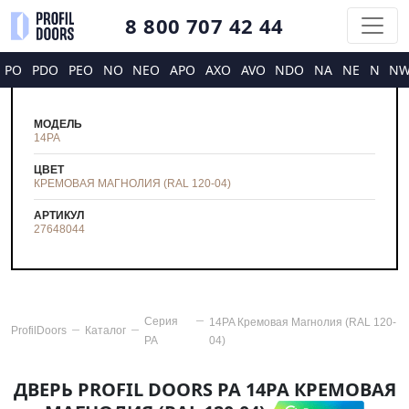
8 800 707 42 44
PO
PDO
PEO
NO
NEO
APO
AXO
AVO
NDO
NA
NE
N
N
МОДЕЛЬ
14PA
ЦВЕТ
КРЕМОВАЯ МАГНОЛИЯ (RAL 120-04)
АРТИКУЛ
27648044
Серия
14PA Кремовая Магнолия (RAL 120-
ProfilDoors
Каталог
PA
04)
ДВЕРЬ PROFIL DOORS PA 14PA КРЕМОВАЯ