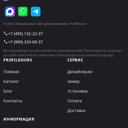
© 2026 Официальный сайт дилера фабрики «ProfilDoors»
+7 (495) 132-22-37
call
+7 (999) 333-69-37
call
Вся информация на сайте является ознакомительной. Производитель оставляет
за собой право вносить изменения в конструкцию выпускаемой продукции.
PROFILDOORS
СЕРВИС
Главная
Дизайнерам
Каталог
Замер
Блог
Установка
Контакты
Оплата
Доставка
ИНФОРМАЦИЯ