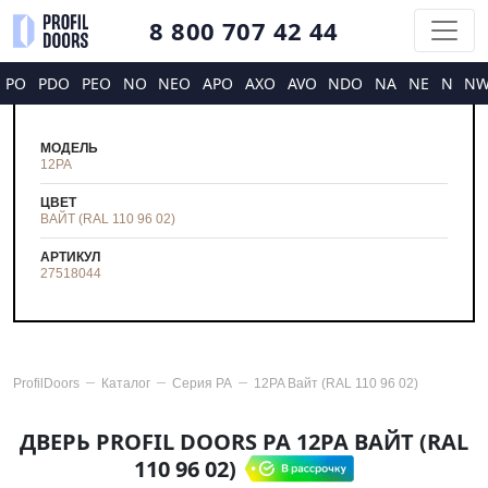
8 800 707 42 44
PO
PDO
PEO
NO
NEO
APO
AXO
AVO
NDO
NA
NE
N
N
МОДЕЛЬ
12PA
ЦВЕТ
ВАЙТ (RAL 110 96 02)
АРТИКУЛ
27518044
ProfilDoors
Каталог
Серия
PA
12PA Вайт (RAL 110 96 02)
ДВЕРЬ PROFIL DOORS PA 12PA ВАЙТ (RAL
110 96 02)