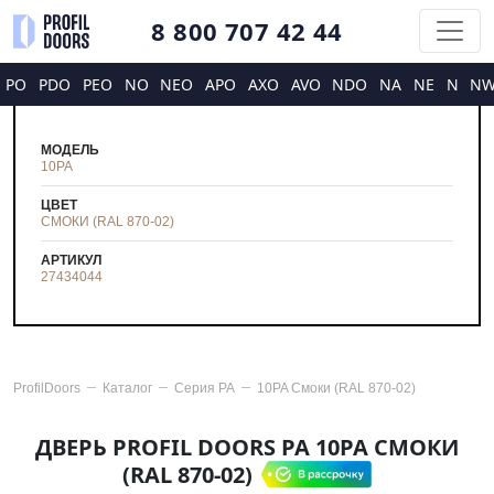
8 800 707 42 44
PO
PDO
PEO
NO
NEO
APO
AXO
AVO
NDO
NA
NE
N
N
МОДЕЛЬ
10PA
ЦВЕТ
СМОКИ (RAL 870-02)
АРТИКУЛ
27434044
ProfilDoors
Каталог
Серия
PA
10PA Смоки (RAL 870-02)
ДВЕРЬ PROFIL DOORS PA 10PA СМОКИ
(RAL 870-02)