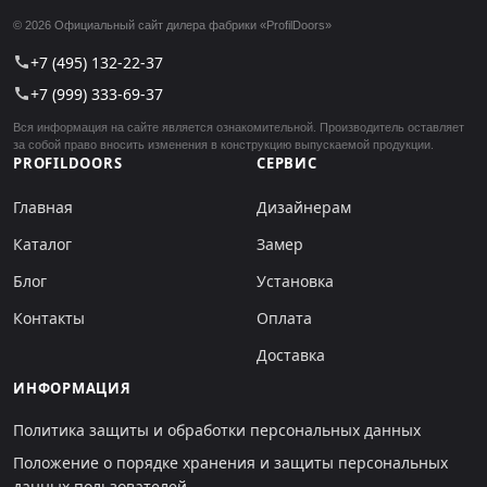
© 2026 Официальный сайт дилера фабрики «ProfilDoors»
+7 (495) 132-22-37
call
+7 (999) 333-69-37
call
Вся информация на сайте является ознакомительной. Производитель оставляет
за собой право вносить изменения в конструкцию выпускаемой продукции.
PROFILDOORS
СЕРВИС
Главная
Дизайнерам
Каталог
Замер
Блог
Установка
Контакты
Оплата
Доставка
ИНФОРМАЦИЯ
Политика защиты и обработки персональных данных
Положение о порядке хранения и защиты персональных
данных пользователей