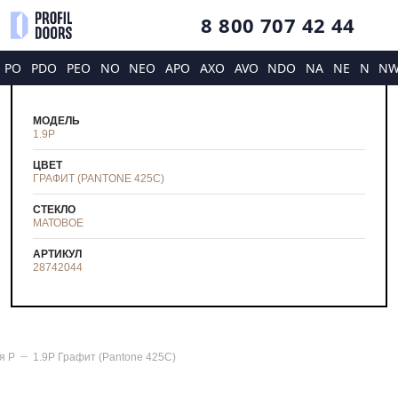
8 800 707 42 44
PO
PDO
PEO
NO
NEO
APO
AXO
AVO
NDO
NA
NE
N
N
МОДЕЛЬ
1.9P
ЦВЕТ
ГРАФИТ (PANTONE 425С)
СТЕКЛО
МАТОВОЕ
АРТИКУЛ
28742044
ия
P
1.9P Графит (Pantone 425С)