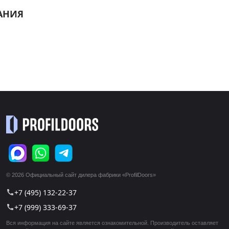
АНИЯ
© 2026 Официальный сайт дилера фабрики «ProfilDoors»
+7 (495) 132-22-37
call
+7 (999) 333-69-37
call
Вся информация на сайте является ознакомительной. Производитель оставляет