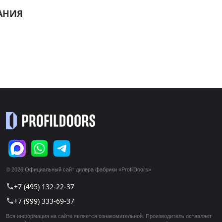
АНИЯ
© 2026 Официальный сайт дилера фабрики «ProfilDoors»
+7 (495) 132-22-37
call
+7 (999) 333-69-37
call
Вся информация на сайте является ознакомительной. Производитель оставляет