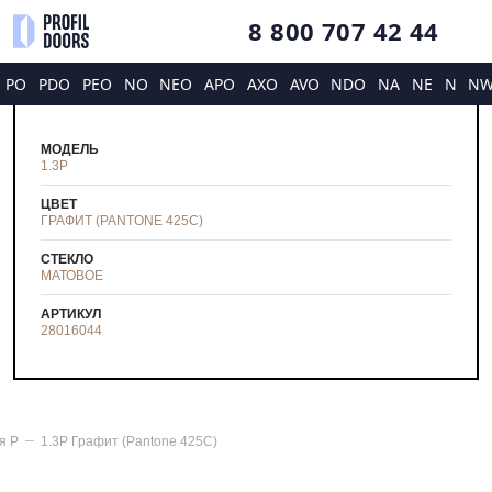
8 800 707 42 44
PO
PDO
PEO
NO
NEO
APO
AXO
AVO
NDO
NA
NE
N
N
МОДЕЛЬ
1.3P
ЦВЕТ
ГРАФИТ (PANTONE 425С)
СТЕКЛО
МАТОВОЕ
АРТИКУЛ
28016044
ия
P
1.3P Графит (Pantone 425С)