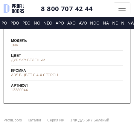
8 800 707 42 44
PO
PDO
PEO
NO
NEO
APO
AXO
AVO
NDO
NA
NE
N
N
МОДЕЛЬ
1NK
ЦВЕТ
ДУБ SKY БЕЛЁНЫЙ
КРОМКА
ABS В ЦВЕТ С 4-Х СТОРОН
АРТИКУЛ
13380044
ProfilDoors
Каталог
Серия
NK
1NK Дуб SKY Белёный