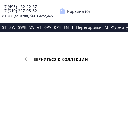
+7 (495) 132-22-37
p
shopping_bag
+7 (919) 227-95-62
Корзина (
0
)
с 10:00 до 20:00, без выходных
ST
SW
SWB
VA
VT
0PA
0PE
FN
I
Перегородки
M
Фурниту
ВЕРНУТЬСЯ К КОЛЛЕКЦИИ