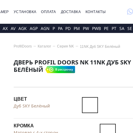
whatsap
АМЕР
УСТАНОВКА
ОПЛАТА
ДОСТАВКА
КОНТАКТЫ
AX
AV
AGK
AGP
AGN
P
PA
PD
PM
PW
PWB
PE
PT
SA
SE
ProfilDoors
Каталог
Серия
NK
11NK Дуб SKY Белёный
ДВЕРЬ PROFIL DOORS NK 11NK ДУБ SKY
БЕЛЁНЫЙ
ЦВЕТ
Дуб SKY Белёный
КРОМКА
Матовая с 4-х сторон