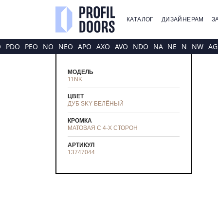
КАТАЛОГ
ДИЗАЙНЕРАМ
З
O
PDO
PEO
NO
NEO
APO
AXO
AVO
NDO
NA
NE
N
NW
AG
МОДЕЛЬ
11NK
ЦВЕТ
ДУБ SKY БЕЛЁНЫЙ
КРОМКА
МАТОВАЯ С 4-Х СТОРОН
АРТИКУЛ
13747044