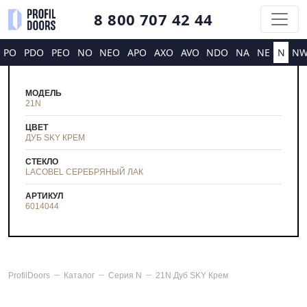
8 800 707 42 44
PO
PDO
PEO
NO
NEO
APO
AXO
AVO
NDO
NA
NE
N
N
МОДЕЛЬ
21N
ЦВЕТ
ДУБ SKY КРЕМ
СТЕКЛО
LACOBEL СЕРЕБРЯНЫЙ ЛАК
АРТИКУЛ
6014044
ProfilDoors
Каталог
Серия
N
21N Дуб SKY Крем