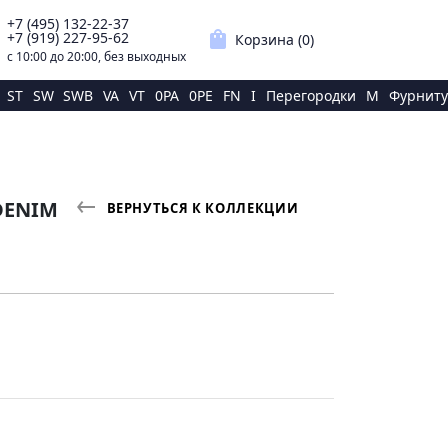
+7 (495) 132-22-37
p
shopping_bag
+7 (919) 227-95-62
Корзина (
0
)
с 10:00 до 20:00, без выходных
ST
SW
SWB
VA
VT
0PA
0PE
FN
I
Перегородки
M
Фурниту
 DENIM
ВЕРНУТЬСЯ К КОЛЛЕКЦИИ