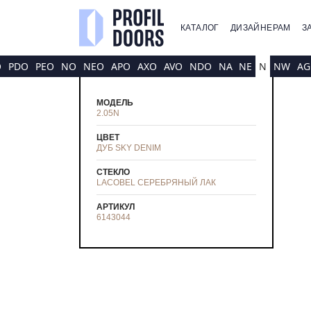
КАТАЛОГ
ДИЗАЙНЕРАМ
З
O
PDO
PEO
NO
NEO
APO
AXO
AVO
NDO
NA
NE
N
NW
AG
МОДЕЛЬ
2.05N
ЦВЕТ
ДУБ SKY DENIM
СТЕКЛО
LACOBEL СЕРЕБРЯНЫЙ ЛАК
АРТИКУЛ
6143044