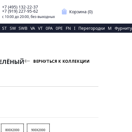
+7 (495) 132-22-37
p
shopping_bag
+7 (919) 227-95-62
Корзина (
0
)
с 10:00 до 20:00, без выходных
ST
SW
SWB
VA
VT
0PA
0PE
FN
I
Перегородки
M
Фурниту
БЕЛЁНЫЙ
ВЕРНУТЬСЯ К КОЛЛЕКЦИИ
800X2000
900X2000