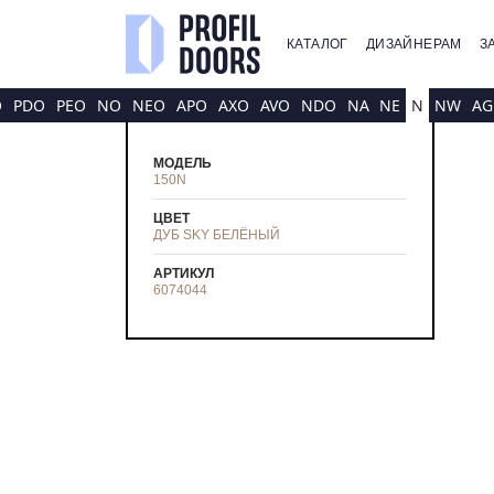
КАТАЛОГ
ДИЗАЙНЕРАМ
З
O
PDO
PEO
NO
NEO
APO
AXO
AVO
NDO
NA
NE
N
NW
AG
МОДЕЛЬ
150N
ЦВЕТ
ДУБ SKY БЕЛЁНЫЙ
АРТИКУЛ
6074044