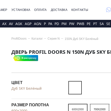
whatsap
АМЕР
УСТАНОВКА
ОПЛАТА
ДОСТАВКА
КОНТАКТЫ
AX
AV
AGK
AGP
AGN
P
PA
PD
PM
PW
PWB
PE
PT
SA
SE
ProfilDoors
Каталог
Серия
N
150N Дуб SKY Белёный
ДВЕРЬ PROFIL DOORS N 150N ДУБ SKY 
ЦВЕТ
Дуб SKY Белёный
РАЗМЕР ПОЛОТНА
600X2000
700X2000
600x2000