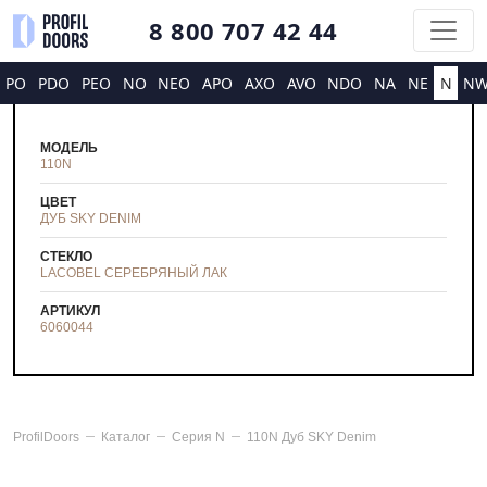
8 800 707 42 44
PO
PDO
PEO
NO
NEO
APO
AXO
AVO
NDO
NA
NE
N
N
МОДЕЛЬ
110N
ЦВЕТ
ДУБ SKY DENIM
СТЕКЛО
LACOBEL СЕРЕБРЯНЫЙ ЛАК
АРТИКУЛ
6060044
ProfilDoors
Каталог
Серия
N
110N Дуб SKY Denim