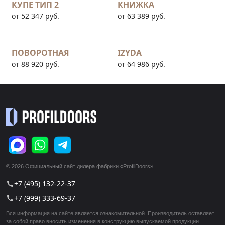
КУПЕ ТИП 2
КНИЖКА
от 52 347 руб.
от 63 389 руб.
ПОВОРОТНАЯ
IZYDA
от 88 920 руб.
от 64 986 руб.
© 2026 Официальный сайт дилера фабрики «ProfilDoors»
+7 (495) 132-22-37
call
+7 (999) 333-69-37
call
Вся информация на сайте является ознакомительной. Производитель оставляет
за собой право вносить изменения в конструкцию выпускаемой продукции.