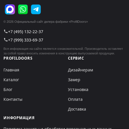
© 2026 Официальный сайт дилера фабрики «ProfilDoors»
+7 (495) 132-22-37
call
+7 (999) 333-69-37
call
Вся информация на сайте является ознакомительной. Производитель оставляет
за собой право вносить изменения в конструкцию выпускаемой продукции.
PROFILDOORS
СЕРВИС
Главная
Дизайнерам
Каталог
Замер
Блог
Установка
Контакты
Оплата
Доставка
ИНФОРМАЦИЯ
Политика защиты и обработки персональных данных