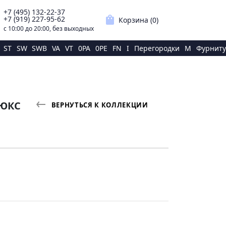
+7 (495) 132-22-37
p
shopping_bag
+7 (919) 227-95-62
Корзина (
0
)
с 10:00 до 20:00, без выходных
ST
SW
SWB
VA
VT
0PA
0PE
FN
I
Перегородки
M
Фурниту
ЛЮКС
ВЕРНУТЬСЯ К КОЛЛЕКЦИИ