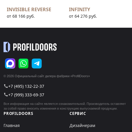
INVISIBLE REVERSE
INFINITY
от 68 166 руб.
от 64 276 руб.
© 2026 Официальный сайт дилера фабрики «ProfilDoors»
+7 (495) 132-22-37
call
+7 (999) 333-69-37
call
Вся информация на сайте является ознакомительной. Производитель оставляет
за собой право вносить изменения в конструкцию выпускаемой продукции.
PROFILDOORS
СЕРВИС
Главная
Дизайнерам