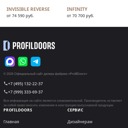
INVISIBLE REVERSE
INFINITY
от 74 590 руб.
от 70 700 руб.
© 2026 Официальный сайт дилера фабрики «ProfilDoors»
+7 (495) 132-22-37
call
+7 (999) 333-69-37
call
Вся информация на сайте является ознакомительной. Производитель оставляет
за собой право вносить изменения в конструкцию выпускаемой продукции.
PROFILDOORS
СЕРВИС
Главная
Дизайнерам