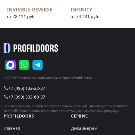
INVISIBLE REVERSE
INFINITY
от 78 121 руб.
от 74 231 руб.
© 2026 Официальный сайт дилера фабрики «ProfilDoors»
+7 (495) 132-22-37
call
+7 (999) 333-69-37
call
Вся информация на сайте является ознакомительной. Производитель оставляет
за собой право вносить изменения в конструкцию выпускаемой продукции.
PROFILDOORS
СЕРВИС
Главная
Дизайнерам