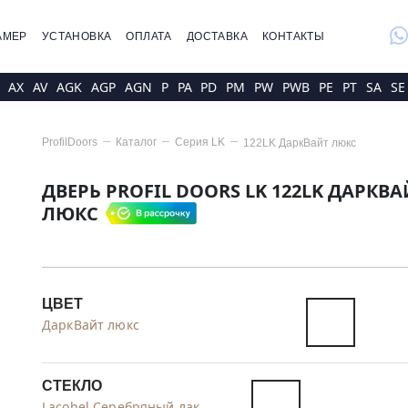
whatsap
АМЕР
УСТАНОВКА
ОПЛАТА
ДОСТАВКА
КОНТАКТЫ
AX
AV
AGK
AGP
AGN
P
PA
PD
PM
PW
PWB
PE
PT
SA
SE
ProfilDoors
Каталог
Серия
LK
122LK ДаркВайт люкс
ДВЕРЬ PROFIL DOORS LK 122LK ДАРКВА
ЛЮКС
ЦВЕТ
ДаркВайт люкс
СТЕКЛО
Lacobel Серебряный лак