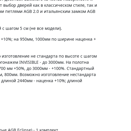
 выбор дверей как в классическом стиле, так и
ми петлями AGB 2.0 и итальянским замком AGB
с шагом 5 см (не все модели).
 +10%; на 950мм, 1000мм по ширине наценка +
 изготовление не стандарта по высоте с шагом
гонажем INVISIBLE - до 3000мм. На полотна
700 мм +50%, до 3000мм - +100%. Стандартный
м, 800мм. Возможно изготовление нестандарта
 длиной 2440мм - наценка +10%; длиной
тые AGB Eclipse) - 1 комплект