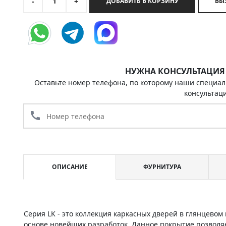
1
-
+
ДОБАВИТЬ В КОРЗИНУ
НУЖНА КОНСУЛЬТАЦИЯ
Оставьте номер телефона, по которому наши специал
консультац
call
ОПИСАНИЕ
ФУРНИТУРА
Серия LK - это коллекция каркасных дверей в глянцево
основе новейших разработок. Данное покрытие позволяе