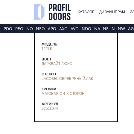
КАТАЛОГ
ДИЗАЙНЕРАМ
З
O
PDO
PEO
NO
NEO
APO
AXO
AVO
NDO
NA
NE
N
NW
AG
МОДЕЛЬ
122LK
ЦВЕТ
ДАРКВАЙТ ЛЮКС
СТЕКЛО
LACOBEL СЕРЕБРЯНЫЙ ЛАК
КРОМКА
МАТОВАЯ С 4-Х СТОРОН
АРТИКУЛ
22511044