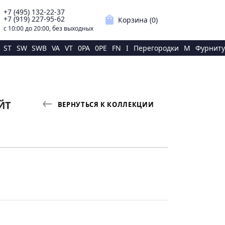
+7 (495) 132-22-37
p
shopping_bag
+7 (919) 227-95-62
Корзина (
0
)
с 10:00 до 20:00, без выходных
ST
SW
SWB
VA
VT
0PA
0PE
FN
I
Перегородки
M
Фурниту
ЙТ
ВЕРНУТЬСЯ К КОЛЛЕКЦИИ