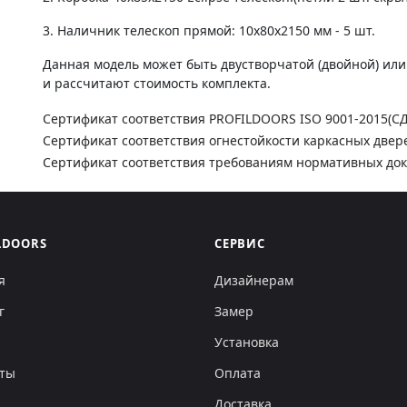
3. Наличник телескоп прямой: 10х80х2150 мм - 5 шт.
Данная модель может быть двустворчатой (двойной) ил
и рассчитают стоимость комплекта.
Сертификат соответствия PROFILDOORS ISO 9001-2015(С
Сертификат соответствия огнестойкости каркасных двер
Сертификат соответствия требованиям нормативных до
LDOORS
СЕРВИС
я
Дизайнерам
г
Замер
Установка
кты
Оплата
Доставка