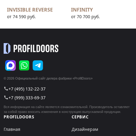
INVISIBLE REVERSE
INFINITY
от 74 590 руб.
от 70 700 руб.
© 2026 Официальный сайт дилера фабрики «ProfilDoors»
+7 (495) 132-22-37
call
+7 (999) 333-69-37
call
Вся информация на сайте является ознакомительной. Производитель оставляет
за собой право вносить изменения в конструкцию выпускаемой продукции.
PROFILDOORS
СЕРВИС
Главная
Дизайнерам