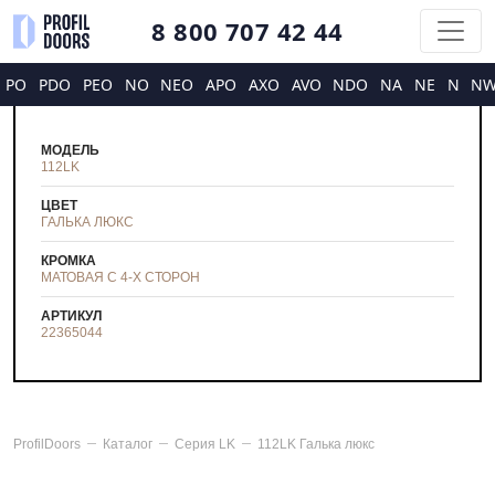
8 800 707 42 44
PO
PDO
PEO
NO
NEO
APO
AXO
AVO
NDO
NA
NE
N
N
МОДЕЛЬ
112LK
ЦВЕТ
ГАЛЬКА ЛЮКС
КРОМКА
МАТОВАЯ С 4-Х СТОРОН
АРТИКУЛ
22365044
ProfilDoors
Каталог
Серия
LK
112LK Галька люкс