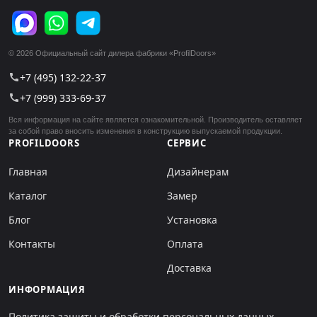
© 2026 Официальный сайт дилера фабрики «ProfilDoors»
+7 (495) 132-22-37
call
+7 (999) 333-69-37
call
Вся информация на сайте является ознакомительной. Производитель оставляет
за собой право вносить изменения в конструкцию выпускаемой продукции.
PROFILDOORS
СЕРВИС
Главная
Дизайнерам
Каталог
Замер
Блог
Установка
Контакты
Оплата
Доставка
ИНФОРМАЦИЯ
Политика защиты и обработки персональных данных