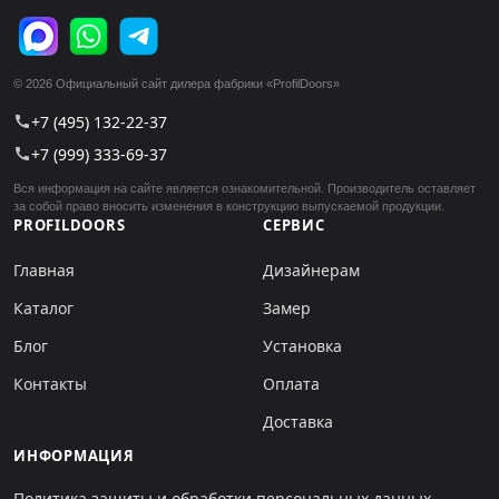
© 2026 Официальный сайт дилера фабрики «ProfilDoors»
+7 (495) 132-22-37
call
+7 (999) 333-69-37
call
Вся информация на сайте является ознакомительной. Производитель оставляет
за собой право вносить изменения в конструкцию выпускаемой продукции.
PROFILDOORS
СЕРВИС
Главная
Дизайнерам
Каталог
Замер
Блог
Установка
Контакты
Оплата
Доставка
ИНФОРМАЦИЯ
Политика защиты и обработки персональных данных