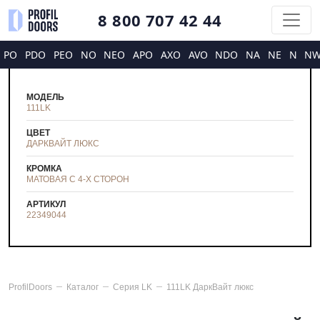
8 800 707 42 44
PO
PDO
PEO
NO
NEO
APO
AXO
AVO
NDO
NA
NE
N
N
МОДЕЛЬ
111LK
ЦВЕТ
ДАРКВАЙТ ЛЮКС
КРОМКА
МАТОВАЯ С 4-Х СТОРОН
АРТИКУЛ
22349044
ProfilDoors
Каталог
Серия
LK
111LK ДаркВайт люкс