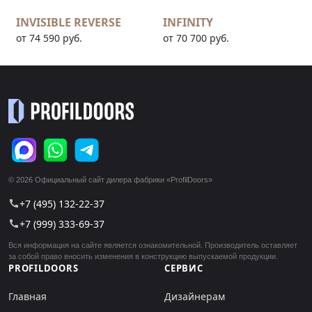
INVISIBLE REVERSE
INFINITY
от 74 590 руб.
от 70 700 руб.
© 2026 Официальный сайт дилера фабрики «ProfilDoors»
+7 (495) 132-22-37
call
+7 (999) 333-69-37
call
Вся информация на сайте является ознакомительной. Производитель оставляет
за собой право вносить изменения в конструкцию выпускаемой продукции.
PROFILDOORS
СЕРВИС
Главная
Дизайнерам