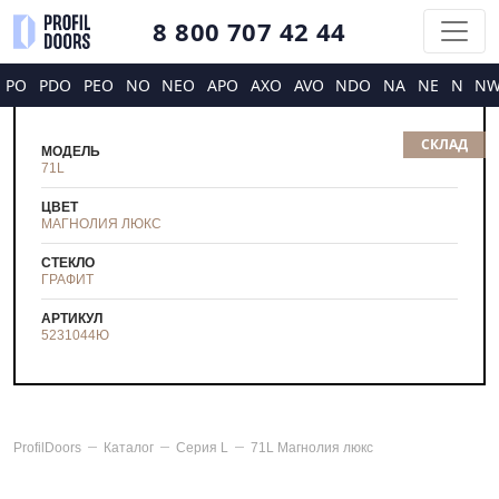
8 800 707 42 44
PO
PDO
PEO
NO
NEO
APO
AXO
AVO
NDO
NA
NE
N
N
СКЛАД
МОДЕЛЬ
71L
ЦВЕТ
МАГНОЛИЯ ЛЮКС
СТЕКЛО
ГРАФИТ
АРТИКУЛ
5231044
Ю
ProfilDoors
Каталог
Серия
L
71L Магнолия люкс