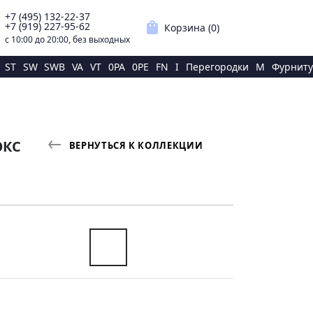
+7 (495) 132-22-37
p
shopping_bag
+7 (919) 227-95-62
Корзина (
0
)
с 10:00 до 20:00, без выходных
ST
SW
SWB
VA
VT
0PA
0PE
FN
I
Перегородки
M
Фурниту
ЮКС
ВЕРНУТЬСЯ К КОЛЛЕКЦИИ