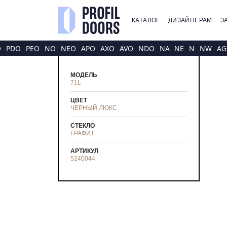
КАТАЛОГ
ДИЗАЙНЕРАМ
З
O
PDO
PEO
NO
NEO
APO
AXO
AVO
NDO
NA
NE
N
NW
AG
МОДЕЛЬ
71L
ЦВЕТ
ЧЕРНЫЙ ЛЮКС
СТЕКЛО
ГРАФИТ
АРТИКУЛ
5240044