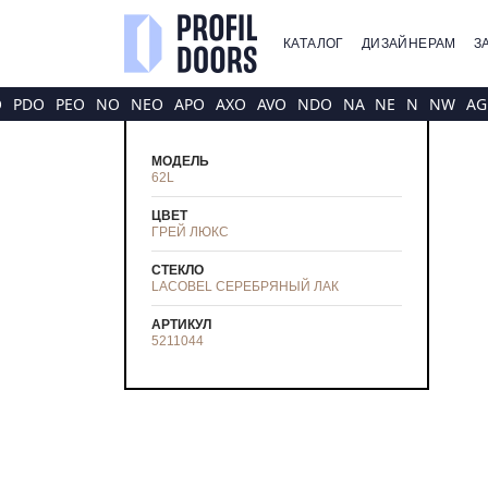
КАТАЛОГ
ДИЗАЙНЕРАМ
З
O
PDO
PEO
NO
NEO
APO
AXO
AVO
NDO
NA
NE
N
NW
AG
МОДЕЛЬ
62L
ЦВЕТ
ГРЕЙ ЛЮКС
СТЕКЛО
LACOBEL СЕРЕБРЯНЫЙ ЛАК
АРТИКУЛ
5211044