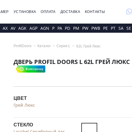
whatsap
АМЕР
УСТАНОВКА
ОПЛАТА
ДОСТАВКА
КОНТАКТЫ
AX
AV
AGK
AGP
AGN
P
PA
PD
PM
PW
PWB
PE
PT
SA
SE
ProfilDoors
Каталог
Серия
L
62L Грей Люкс
ДВЕРЬ PROFIL DOORS L 62L ГРЕЙ ЛЮКС
ЦВЕТ
Грей Люкс
СТЕКЛО
Lacobel Серебряный лак