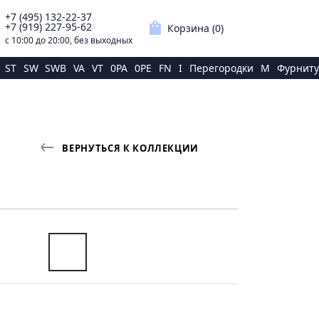
+7 (495) 132-22-37
p
shopping_bag
+7 (919) 227-95-62
Корзина (
0
)
с 10:00 до 20:00, без выходных
ST
SW
SWB
VA
VT
0PA
0PE
FN
I
Перегородки
M
Фурниту
ВЕРНУТЬСЯ К КОЛЛЕКЦИИ