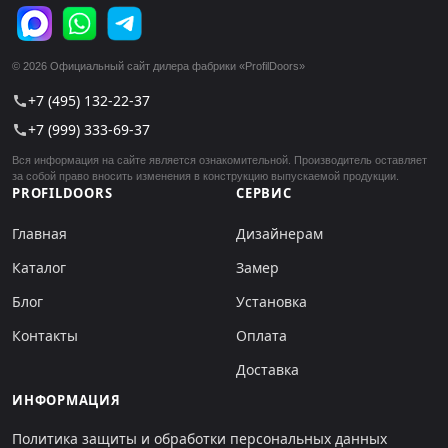
© 2026 Официальный сайт дилера фабрики «ProfilDoors»
+7 (495) 132-22-37
call
+7 (999) 333-69-37
call
Вся информация на сайте является ознакомительной. Производитель оставляет
за собой право вносить изменения в конструкцию выпускаемой продукции.
PROFILDOORS
СЕРВИС
Главная
Дизайнерам
Каталог
Замер
Блог
Установка
Контакты
Оплата
Доставка
ИНФОРМАЦИЯ
Политика защиты и обработки персональных данных