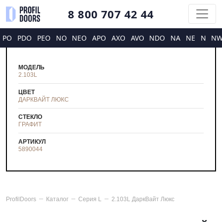
8 800 707 42 44
PO
PDO
PEO
NO
NEO
APO
AXO
AVO
NDO
NA
NE
N
N
МОДЕЛЬ
2.103L
ЦВЕТ
ДАРКВАЙТ ЛЮКС
СТЕКЛО
ГРАФИТ
АРТИКУЛ
5890044
ProfilDoors
Каталог
Серия
L
2.103L ДаркВайт Люкс