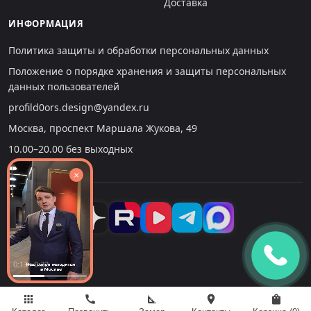
Доставка
ИНФОРМАЦИЯ
Политика защиты и обработки персональных данных
Положение о порядке хранения и защиты персональных
данных пользователей
profild0ors.design@yandex.ru
Москва, проспект Маршала Жукова, 49
10.00–20.00 без выходных
×
0:14 : 0:32
apps
call
square_foot
location_on
shopping_bag