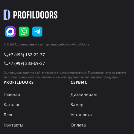
© 2026 Официальный сайт дилера фабрики «ProfilDoors»
+7 (495) 132-22-37
call
+7 (999) 333-69-37
call
Вся информация на сайте является ознакомительной. Производитель оставляет
за собой право вносить изменения в конструкцию выпускаемой продукции.
PROFILDOORS
СЕРВИС
Главная
Дизайнерам
Каталог
Замер
Блог
Установка
Контакты
Оплата