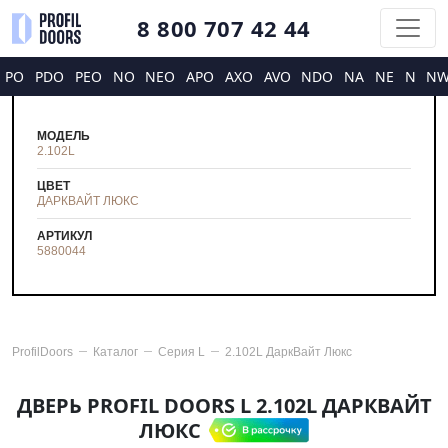
8 800 707 42 44
PO
PDO
PEO
NO
NEO
APO
AXO
AVO
NDO
NA
NE
N
N
МОДЕЛЬ
2.102L
ЦВЕТ
ДАРКВАЙТ ЛЮКС
АРТИКУЛ
5880044
ProfilDoors
Каталог
Серия
L
2.102L ДаркВайт Люкс
ДВЕРЬ PROFIL DOORS L 2.102L ДАРКВАЙТ
ЛЮКС