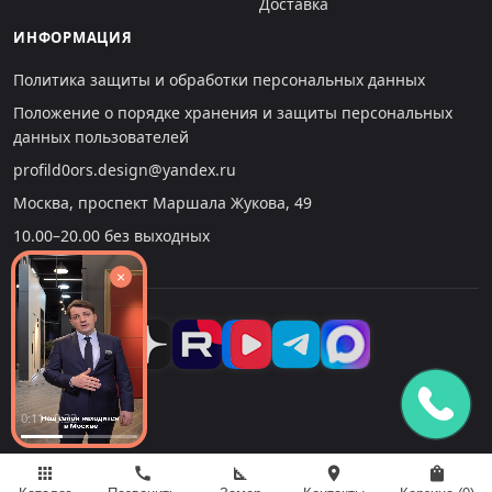
Доставка
ИНФОРМАЦИЯ
Политика защиты и обработки персональных данных
Положение о порядке хранения и защиты персональных
данных пользователей
profild0ors.design@yandex.ru
Москва, проспект Маршала Жукова, 49
10.00–20.00 без выходных
×
0:12 : 0:32
apps
call
square_foot
location_on
shopping_bag