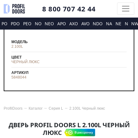
8 800 707 42 44
PO
PDO
PEO
NO
NEO
APO
AXO
AVO
NDO
NA
NE
N
N
МОДЕЛЬ
2.100L
ЦВЕТ
ЧЕРНЫЙ ЛЮКС
АРТИКУЛ
5848044
ProfilDoors
Каталог
Серия
L
2.100L Черный люкс
ДВЕРЬ PROFIL DOORS L 2.100L ЧЕРНЫЙ
ЛЮКС