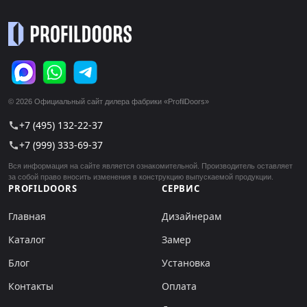
© 2026 Официальный сайт дилера фабрики «ProfilDoors»
+7 (495) 132-22-37
call
+7 (999) 333-69-37
call
Вся информация на сайте является ознакомительной. Производитель оставляет
за собой право вносить изменения в конструкцию выпускаемой продукции.
PROFILDOORS
СЕРВИС
Главная
Дизайнерам
Каталог
Замер
Блог
Установка
Контакты
Оплата