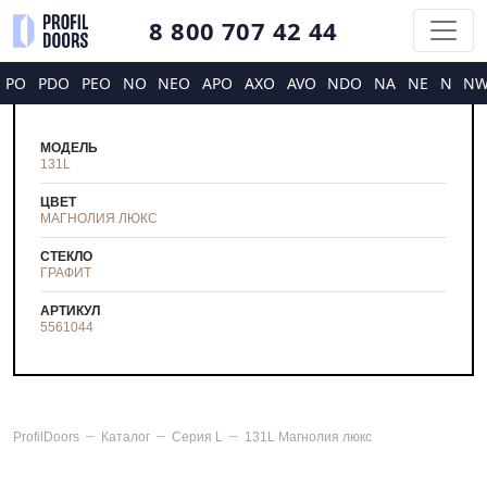
8 800 707 42 44
PO
PDO
PEO
NO
NEO
APO
AXO
AVO
NDO
NA
NE
N
N
МОДЕЛЬ
131L
ЦВЕТ
МАГНОЛИЯ ЛЮКС
СТЕКЛО
ГРАФИТ
АРТИКУЛ
5561044
ProfilDoors
Каталог
Серия
L
131L Магнолия люкс