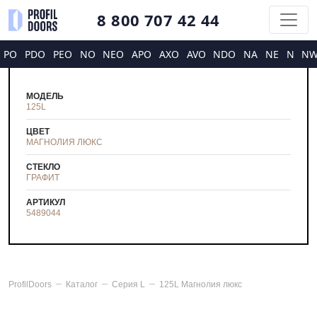
8 800 707 42 44
PO
PDO
PEO
NO
NEO
APO
AXO
AVO
NDO
NA
NE
N
N
МОДЕЛЬ
125L
ЦВЕТ
МАГНОЛИЯ ЛЮКС
СТЕКЛО
ГРАФИТ
АРТИКУЛ
5489044
ProfilDoors
Каталог
Серия
L
125L Магнолия люкс