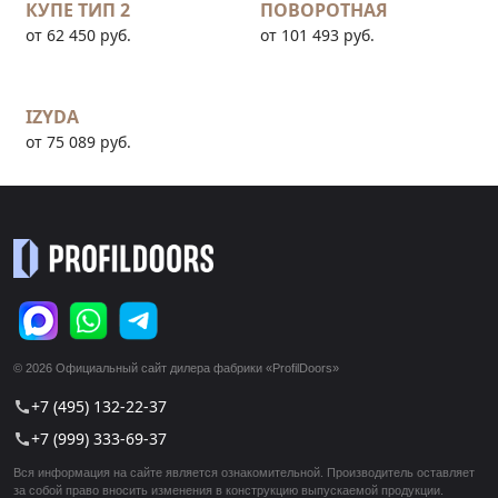
КУПЕ ТИП 2
ПОВОРОТНАЯ
от 62 450 руб.
от 101 493 руб.
IZYDA
от 75 089 руб.
© 2026 Официальный сайт дилера фабрики «ProfilDoors»
+7 (495) 132-22-37
call
+7 (999) 333-69-37
call
Вся информация на сайте является ознакомительной. Производитель оставляет
за собой право вносить изменения в конструкцию выпускаемой продукции.