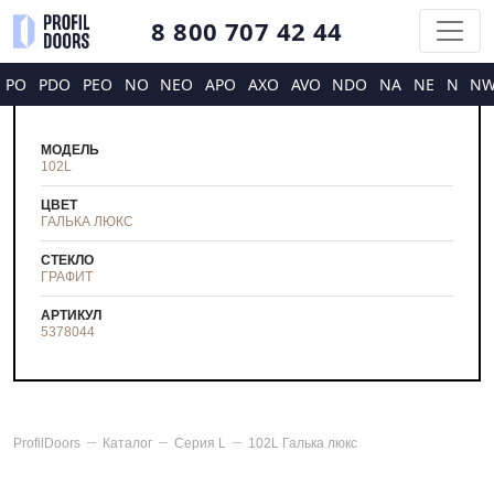
8 800 707 42 44
PO
PDO
PEO
NO
NEO
APO
AXO
AVO
NDO
NA
NE
N
N
МОДЕЛЬ
102L
ЦВЕТ
ГАЛЬКА ЛЮКС
СТЕКЛО
ГРАФИТ
АРТИКУЛ
5378044
ProfilDoors
Каталог
Серия
L
102L Галька люкс