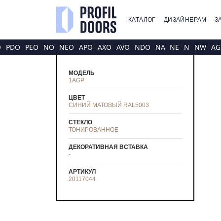
КАТАЛОГ
ДИЗАЙНЕРАМ
З
O
PDO
PEO
NO
NEO
APO
AXO
AVO
NDO
NA
NE
N
NW
AG
МОДЕЛЬ
1AGP
ЦВЕТ
CИНИЙ МАТОВЫЙ RAL5003
СТЕКЛО
ТОНИРОВАННОЕ
ДЕКОРАТИВНАЯ ВСТАВКА
-
АРТИКУЛ
20117044