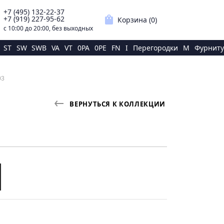
+7 (495) 132-22-37
p
shopping_bag
+7 (919) 227-95-62
Корзина (
0
)
с 10:00 до 20:00, без выходных
ST
SW
SWB
VA
VT
0PA
0PE
FN
I
Перегородки
M
Фурниту
03
ВЕРНУТЬСЯ К КОЛЛЕКЦИИ