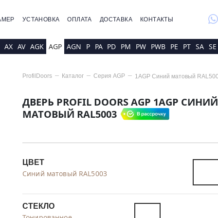
whatsap
АМЕР
УСТАНОВКА
ОПЛАТА
ДОСТАВКА
КОНТАКТЫ
AX
AV
AGK
AGP
AGN
P
PA
PD
PM
PW
PWB
PE
PT
SA
SE
ProfilDoors
Каталог
Серия
AGP
1AGP Cиний матовый RAL50
ДВЕРЬ PROFIL DOORS AGP 1AGP CИНИЙ
МАТОВЫЙ RAL5003
ЦВЕТ
Cиний матовый RAL5003
СТЕКЛО
Тонированное