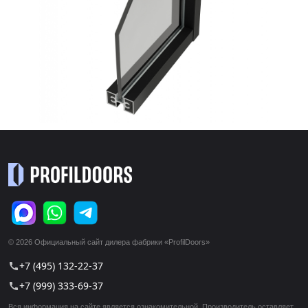
© 2026 Официальный сайт дилера фабрики «ProfilDoors»
+7 (495) 132-22-37
call
+7 (999) 333-69-37
call
Вся информация на сайте является ознакомительной. Производитель оставляет