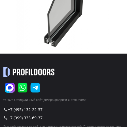
© 2026 Официальный сайт дилера фабрики «ProfilDoors»
+7 (495) 132-22-37
call
+7 (999) 333-69-37
call
Вся информация на сайте является ознакомительной. Производитель оставляет