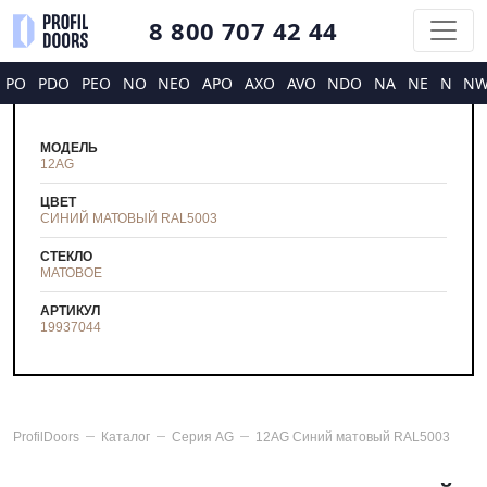
8 800 707 42 44
PO
PDO
PEO
NO
NEO
APO
AXO
AVO
NDO
NA
NE
N
N
МОДЕЛЬ
12AG
ЦВЕТ
CИНИЙ МАТОВЫЙ RAL5003
СТЕКЛО
МАТОВОЕ
АРТИКУЛ
19937044
ProfilDoors
Каталог
Серия
AG
12AG Cиний матовый RAL5003