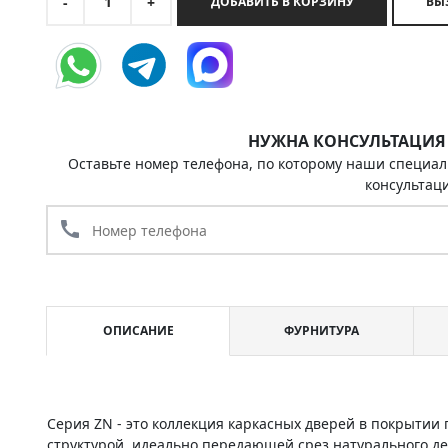
1
-
+
ДОБАВИТЬ В КОРЗИНУ
НУЖНА КОНСУЛЬТАЦИЯ
Оставьте номер телефона, по которому наши специал
консультац
call
ОПИСАНИЕ
ФУРНИТУРА
Серия ZN - это коллекция каркасных дверей в покрыти
структурой, идеально передающей срез натурального д