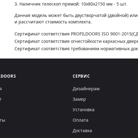
3. Наличник телескоп прямой: 10х80х2150 мм - 5 шт.
Данная модель может быть двустворчатой (двойной) ил
и рассчитают стоимость комплекта.
Сертификат соответствия PROFILDOORS ISO 9001-2015(С
Сертификат соответствия огнестойкости каркасных двер
Сертификат соответствия требованиям нормативных до
LDOORS
СЕРВИС
я
Дизайнерам
г
Замер
Установка
кты
Оплата
Доставка