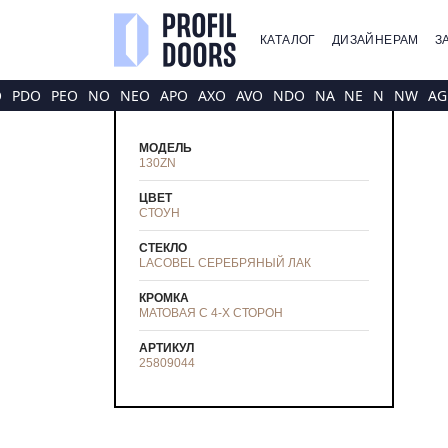
КАТАЛОГ
ДИЗАЙНЕРАМ
З
O
PDO
PEO
NO
NEO
APO
AXO
AVO
NDO
NA
NE
N
NW
AG
МОДЕЛЬ
130ZN
ЦВЕТ
СТОУН
СТЕКЛО
LACOBEL СЕРЕБРЯНЫЙ ЛАК
КРОМКА
МАТОВАЯ С 4-Х СТОРОН
АРТИКУЛ
25809044