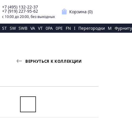
+7 (495) 132-22-37
p
shopping_bag
+7 (919) 227-95-62
Корзина (
0
)
с 10:00 до 20:00, без выходных
ST
SW
SWB
VA
VT
0PA
0PE
FN
I
Перегородки
M
Фурниту
ВЕРНУТЬСЯ К КОЛЛЕКЦИИ