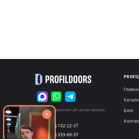
PROFI
Главна
Катало
Блог
© 2026 Официальный сайт дилера фабрики
×
«ProfilDoors»
Конта
+7 (495) 132-22-37
call
+7 (999) 333-69-37
call