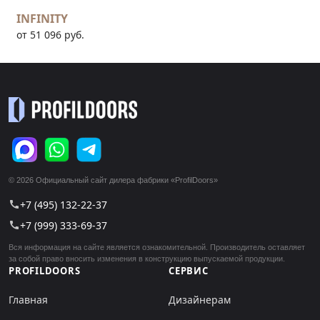
INFINITY
от 51 096 руб.
© 2026 Официальный сайт дилера фабрики «ProfilDoors»
+7 (495) 132-22-37
call
+7 (999) 333-69-37
call
Вся информация на сайте является ознакомительной. Производитель оставляет
за собой право вносить изменения в конструкцию выпускаемой продукции.
PROFILDOORS
СЕРВИС
Главная
Дизайнерам