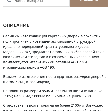
call
ОТПРАВИТЬ
ОПИСАНИЕ
Серия ZN - это коллекция каркасных дверей в покрытии
полипропилен с новейшей эксклюзивной структурой,
идеально передающей срез натурального дерева.
Модельный ряд предлагает огромный выбор дверей как в
классическом стиле, так и в современных исполнениях.
Комплектуется итальянскими петлями AGB 2.0 и
итальянским замком AGB 190.
Возможно изготовление нестандартных размеров дверей с
шагом 5 см (не все модели).
На полотна размером 850мм, 900 мм по ширине наценка
+10%; на 950мм, 1000мм по ширине наценка + 20%.
Стандартная высота полотна не более 2100мм. Возможно
изготовление не стандарта по высоте с шагом 5см, но не