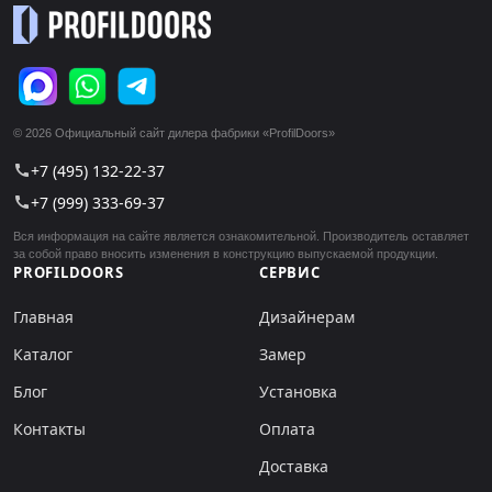
© 2026 Официальный сайт дилера фабрики «ProfilDoors»
+7 (495) 132-22-37
call
+7 (999) 333-69-37
call
Вся информация на сайте является ознакомительной. Производитель оставляет
за собой право вносить изменения в конструкцию выпускаемой продукции.
PROFILDOORS
СЕРВИС
Главная
Дизайнерам
Каталог
Замер
Блог
Установка
Контакты
Оплата
Доставка