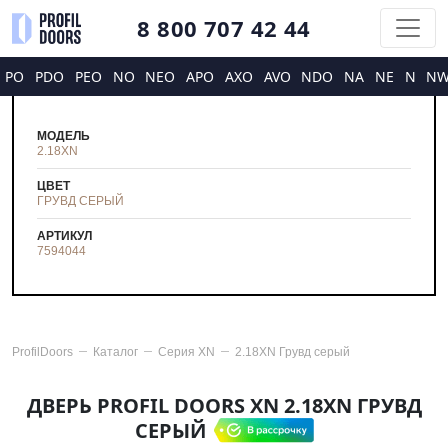
8 800 707 42 44
PO
PDO
PEO
NO
NEO
APO
AXO
AVO
NDO
NA
NE
N
N
МОДЕЛЬ
2.18XN
ЦВЕТ
ГРУВД СЕРЫЙ
АРТИКУЛ
7594044
ProfilDoors
Каталог
Серия
XN
2.18XN Грувд серый
ДВЕРЬ PROFIL DOORS XN 2.18XN ГРУВД
СЕРЫЙ