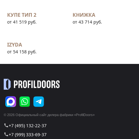
КУПЕ ТИП 2
КНИЖКА
от 41 519 руб.
от 43 714 руб.
IZYDA
от 54 158 руб.
© 2026 Официальный сайт дилера фабрики «ProfilDoors»
+7 (495) 132-22-37
call
+7 (999) 333-69-37
call