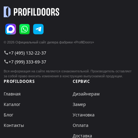
© 2026 Официальный сайт дилера фабрики «ProfilDoors»
+7 (495) 132-22-37
call
+7 (999) 333-69-37
call
Вся информация на сайте является ознакомительной. Производитель оставляет
за собой право вносить изменения в конструкцию выпускаемой продукции.
PROFILDOORS
СЕРВИС
Главная
Дизайнерам
Каталог
Замер
Блог
Установка
Контакты
Оплата
Доставка