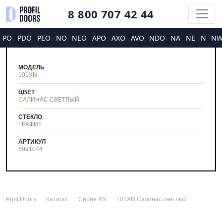
8 800 707 42 44
PO
PDO
PEO
NO
NEO
APO
AXO
AVO
NDO
NA
NE
N
N
МОДЕЛЬ
101XN
ЦВЕТ
САЛИНАС СВЕТЛЫЙ
СТЕКЛО
ГРАФИТ
АРТИКУЛ
6991044
ProfilDoors
Каталог
Серия
XN
101XN Салинас светлый