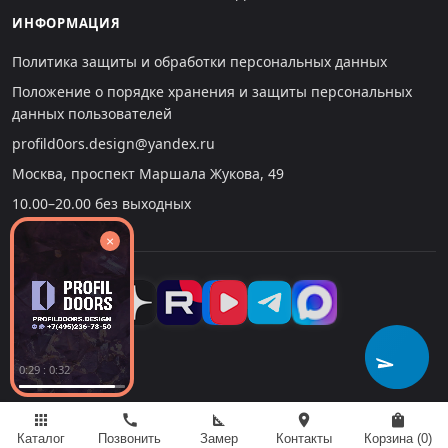
ИНФОРМАЦИЯ
Политика защиты и обработки персональных данных
Положение о порядке хранения и защиты персональных
данных пользователей
profild0ors.design@yandex.ru
Москва, проспект Маршала Жукова, 49
10.00–20.00 без выходных
×
0:30 : 0:32
apps
call
square_foot
location_on
shopping_bag
Каталог
Позвонить
Замер
Контакты
Корзина (
0
)