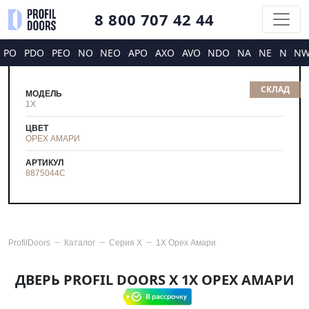
8 800 707 42 44
PO
PDO
PEO
NO
NEO
APO
AXO
AVO
NDO
NA
NE
N
N
СКЛАД
МОДЕЛЬ
1X
ЦВЕТ
ОРЕХ АМАРИ
АРТИКУЛ
8875044
С
ProfilDoors
Каталог
Серия
X
1X Орех Амари
ДВЕРЬ PROFIL DOORS X 1X ОРЕХ АМАРИ