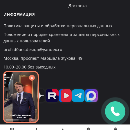
Доставка
ИНФОРМАЦИЯ
Политика защиты и обработки персональных данных
Положение о порядке хранения и защиты персональных
данных пользователей
profild0ors.design@yandex.ru
Москва, проспект Маршала Жукова, 49
10.00–20.00 без выходных
×
0:14 : 0:32
apps
call
square_foot
location_on
shopping_bag