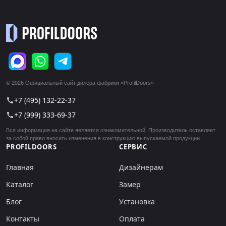
© 2026 Официальный сайт дилера фабрики «ProfilDoors»
+7 (495) 132-22-37
call
+7 (999) 333-69-37
call
Вся информация на сайте является ознакомительной. Производитель оставляет
за собой право вносить изменения в конструкцию выпускаемой продукции.
PROFILDOORS
СЕРВИС
Главная
Дизайнерам
Каталог
Замер
Блог
Установка
Контакты
Оплата