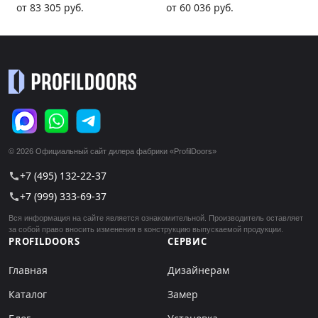
от 83 305 руб.
от 60 036 руб.
© 2026 Официальный сайт дилера фабрики «ProfilDoors»
+7 (495) 132-22-37
call
+7 (999) 333-69-37
call
Вся информация на сайте является ознакомительной. Производитель оставляет
за собой право вносить изменения в конструкцию выпускаемой продукции.
PROFILDOORS
СЕРВИС
Главная
Дизайнерам
Каталог
Замер