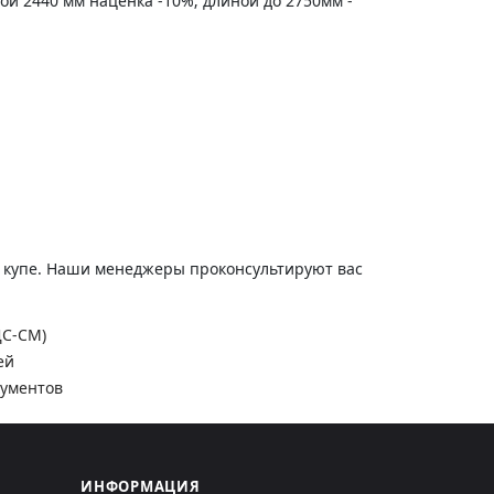
ной 2440 мм наценка -10%; длиной до 2750мм -
и купе. Наши менеджеры проконсультируют вас
ДС-СМ)
ей
кументов
ИНФОРМАЦИЯ