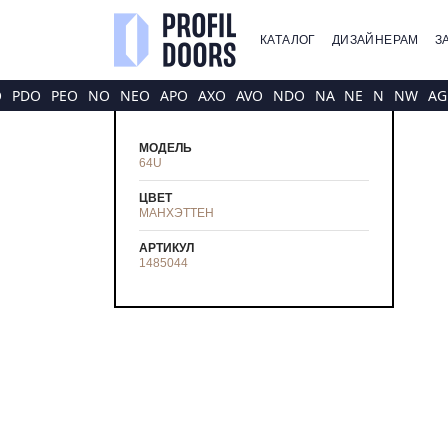
КАТАЛОГ
ДИЗАЙНЕРАМ
З
O
PDO
PEO
NO
NEO
APO
AXO
AVO
NDO
NA
NE
N
NW
AG
МОДЕЛЬ
64U
ЦВЕТ
МАНХЭТТЕН
АРТИКУЛ
1485044