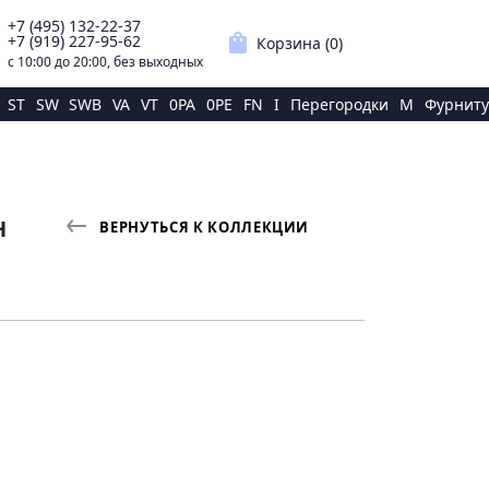
+7 (495) 132-22-37
p
shopping_bag
+7 (919) 227-95-62
Корзина (
0
)
с 10:00 до 20:00, без выходных
ST
SW
SWB
VA
VT
0PA
0PE
FN
I
Перегородки
M
Фурниту
Н
ВЕРНУТЬСЯ К КОЛЛЕКЦИИ